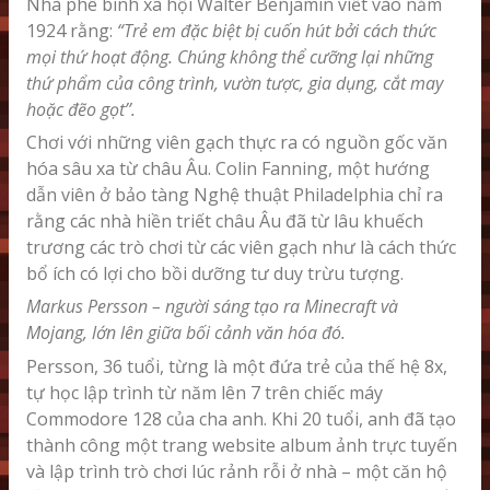
Nhà phê bình xã hội Walter Benjamin viết vào năm
1924 rằng:
“Trẻ em đặc biệt bị cuốn hút bởi cách thức
mọi thứ hoạt động. Chúng không thể cưỡng lại những
thứ phẩm của công trình, vườn tược, gia dụng, cắt may
hoặc đẽo gọt’’.
Chơi với những viên gạch thực ra có nguồn gốc văn
hóa sâu xa từ châu Âu. Colin Fanning, một hướng
dẫn viên ở bảo tàng Nghệ thuật Philadelphia chỉ ra
rằng các nhà hiền triết châu Âu đã từ lâu khuếch
trương các trò chơi từ các viên gạch như là cách thức
bổ ích có lợi cho bồi dưỡng tư duy trừu tượng.
Markus Persson – người sáng tạo ra Minecraft và
Mojang, lớn lên giữa bối cảnh văn hóa đó.
Persson, 36 tuổi, từng là một đứa trẻ của thế hệ 8x,
tự học lập trình từ năm lên 7 trên chiếc máy
Commodore 128 của cha anh. Khi 20 tuổi, anh đã tạo
thành công một trang website album ảnh trực tuyến
và lập trình trò chơi lúc rảnh rỗi ở nhà – một căn hộ