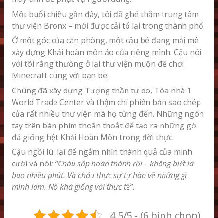
Một buổi chiều gần đây, tôi đã ghé thăm trung tâm
thư viện Bronx – mới được cải tổ lại trong thành phố.
Ở một góc của căn phòng, một cậu bé đang mải mê
xây dựng Khải hoàn môn ảo của riêng mình. Cậu nói
với tôi rằng thường ở lại thư viện muộn để chơi
Minecraft cùng với bạn bè.
Chúng đã xây dựng Tượng thần tự do, Tòa nhà 1
World Trade Center và thậm chí phiên bản sao chép
của rất nhiều thư viện mà họ từng đến. Những ngón
tay trên bàn phím thoăn thoắt để tạo ra những gờ
đá giống hệt Khải Hoàn Môn trong đời thực.
Cậu ngồi lùi lại để ngắm nhìn thành quả của mình
cười và nói
: “Cháu sắp hoàn thành rồi – không biết là
bao nhiêu phút. Và cháu thực sự tự hào về những gì
mình làm. Nó khá giống với thực tế”.
4.5/5 - (6 bình chọn)