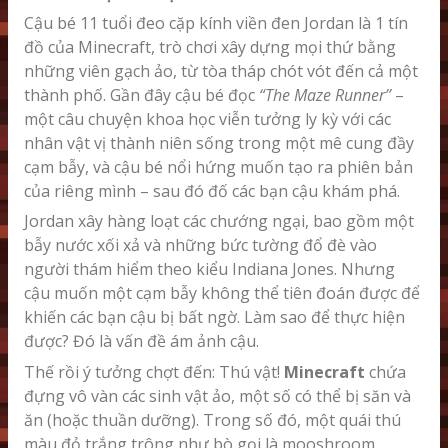
TẢI GAME
Cậu bé 11 tuổi đeo cặp kính viền đen Jordan là 1 tín
đồ của Minecraft, trò chơi xây dựng mọi thứ bằng
những viên gạch ảo, từ tòa tháp chót vót đến cả một
thành phố. Gần đây cậu bé đọc
“The Maze Runner’’
–
một câu chuyện khoa học viễn tưởng ly kỳ với các
nhân vật vị thành niên sống trong một mê cung đầy
cạm bẫy, và cậu bé nổi hứng muốn tạo ra phiên bản
của riêng mình – sau đó đố các bạn cậu khám phá.
Jordan xây hàng loạt các chướng ngại, bao gồm một
bẫy nước xối xả và những bức tường đổ đè vào
người thám hiểm theo kiểu Indiana Jones. Nhưng
cậu muốn một cạm bẫy không thể tiên đoán được để
khiến các bạn cậu bị bất ngờ. Làm sao để thực hiện
được? Đó là vấn đề ám ảnh cậu.
Thế rồi ý tưởng chợt đến: Thú vật!
Minecraft
chứa
đựng vô vàn các sinh vật ảo, một số có thể bị săn và
ăn (hoặc thuần dưỡng). Trong số đó, một quái thú
màu đỏ trắng trông như bò gọi là mooshroom,