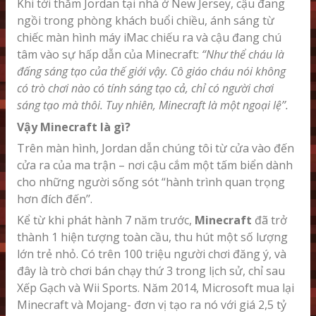
Khi tới thăm Jordan tại nhà ở New Jersey, cậu đang
ngồi trong phòng khách buổi chiều, ánh sáng từ
chiếc màn hình máy iMac chiếu ra và cậu đang chú
tâm vào sự hấp dẫn của Minecraft:
“Như thể cháu là
đấng sáng tạo của thế giới vậy. Cô giáo cháu nói không
có trò chơi nào có tính sáng tạo cả, chỉ có người chơi
sáng tạo mà thôi. Tuy nhiên, Minecraft là một ngoại lệ’’.
Vậy Minecraft là gì?
Trên màn hình, Jordan dẫn chúng tôi từ cửa vào đến
cửa ra của ma trận – nơi cậu cắm một tấm biển dành
cho những người sống sót “hành trình quan trọng
hơn đích đến’’.
Kể từ khi phát hành 7 năm trước,
Minecraft
đã trở
thành 1 hiện tượng toàn cầu, thu hút một số lượng
lớn trẻ nhỏ. Có trên 100 triệu người chơi đăng ý, và
đây là trò chơi bán chạy thứ 3 trong lịch sử, chỉ sau
Xếp Gạch và Wii Sports. Năm 2014, Microsoft mua lại
Minecraft và Mojang- đơn vị tạo ra nó với giá 2,5 tỷ