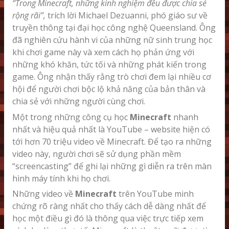
“Trong Minecraft, những kinh nghiệm đều được chia sẻ
rộng rãi”,
trích lời Michael Dezuanni, phó giáo sư về
truyền thông tại đại học công nghệ Queensland. Ông
đã nghiên cứu hành vi của những nữ sinh trung học
khi chơi game này và xem cách họ phản ứng với
những khó khăn, tức tối và những phát kiến trong
game. Ông nhận thấy rằng trò chơi đem lại nhiều cơ
hội để người chơi bộc lộ khả năng của bản thân và
chia sẻ với những người cùng chơi.
Một trong những công cụ học
Minecraft
nhanh
nhất và hiệu quả nhất là YouTube – website hiện có
tới hơn 70 triệu video về Minecraft. Để tạo ra những
video này, người chơi sẽ sử dụng phần mềm
“screencasting” để ghi lại những gì diễn ra trên màn
hình máy tính khi họ chơi.
Những video về
Minecraft
trên YouTube minh
chứng rõ ràng nhất cho thấy cách dễ dàng nhất để
học một điều gì đó là thông qua việc trực tiếp xem