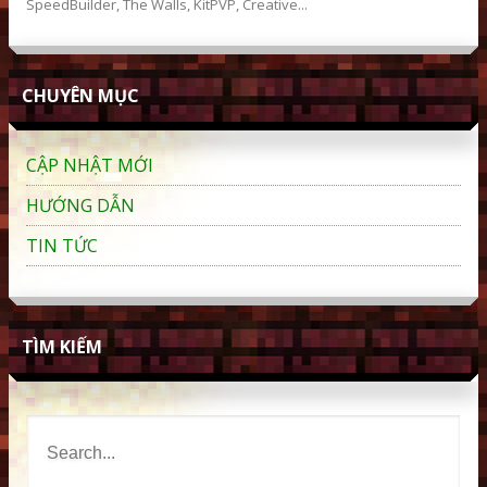
SpeedBuilder, The Walls, KitPVP, Creative...
CHUYÊN MỤC
CẬP NHẬT MỚI
HƯỚNG DẪN
TIN TỨC
TÌM KIẾM