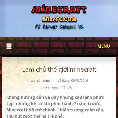
MENU
TRANG CHỦ
Làm chủ thế giới minecraft
QUÊN MẬT KHẨU
tác giả:
admin
đã đăng: 09/05/2016
HƯỚNG DẪN
chuyên mục:
TIN TỨC
SHADERS MOD
Không hướng dẫn và đày những câu lệnh phức
tạp, nhưng kể từ khi phát hành 7 năm trước,
CHẾ TẠO
Minecraft đã trở thành 1 hiện tượng toàn cầu,
thu hút một thế hệ trẻ nhỏ.