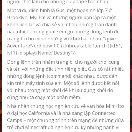
người chơi làm chủ những cú pháp khác nhau.
Một ví dụ điển hình là Gus, một học sinh lớp 7 ở
Brooklyn, Mỹ. Em và những người bạn lập ra một
kênh liên lạc và chia sẻ với nhau những trận đánh
náo nhiệt. Trong game em gõ những dòng lệnh để
trang bị cho mình những vũ khí khác nhau :”/give
AdventureNerd bow 1 0 {Unbreakable:1,ench:[{id:51,
lvl:1}],display:{Name:”
Destiny”}}.
Dòng lệnh trên nhằm trang bị cho người chơi cung
và tên với những đặc tính riêng biệt. Gus có rất nhiều
những dòng lệnh (command) khác nhau được dán
kín trên máy tính của em. Một số lệnh được kết nối
với nhau trong một khối để khi sử dụng khối đó
cũng như ta chạy một phần mềm.
Nhà nhân chủng học nghiên cứu về văn hóa Mimi Ito
ở đại học California và là nhà sáng lập Connected
Camps – một chương trình trên mạng để những đứa
trẻ chơi Minecraft đã nghiên cứu kỹ những hành vi