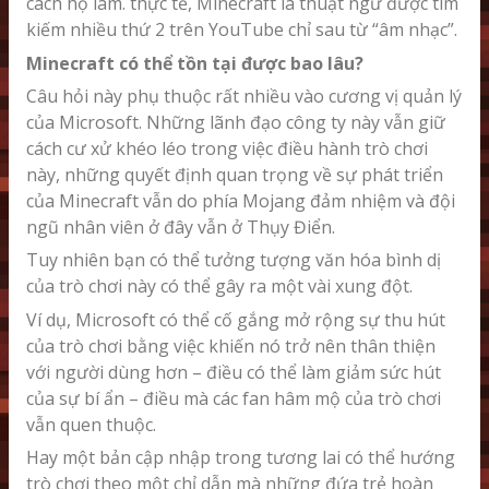
cách họ làm. thực tế, Minecraft là thuật ngữ được tìm
kiếm nhiều thứ 2 trên YouTube chỉ sau từ “âm nhạc”.
Minecraft có thể tồn tại được bao lâu?
Câu hỏi này phụ thuộc rất nhiều vào cương vị quản lý
của Microsoft. Những lãnh đạo công ty này vẫn giữ
cách cư xử khéo léo trong việc điều hành trò chơi
này, những quyết định quan trọng về sự phát triển
của Minecraft vẫn do phía Mojang đảm nhiệm và đội
ngũ nhân viên ở đây vẫn ở Thụy Điển.
Tuy nhiên bạn có thể tưởng tượng văn hóa bình dị
của trò chơi này có thể gây ra một vài xung đột.
Ví dụ, Microsoft có thể cố gắng mở rộng sự thu hút
của trò chơi bằng việc khiến nó trở nên thân thiện
với người dùng hơn – điều có thể làm giảm sức hút
của sự bí ẩn – điều mà các fan hâm mộ của trò chơi
vẫn quen thuộc.
Hay một bản cập nhập trong tương lai có thể hướng
trò chơi theo một chỉ dẫn mà những đứa trẻ hoàn