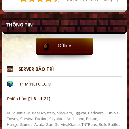
THÔNG TIN
Offline
SERVER BẢO TRÌ
IP: MINEFC.COM
Phiên bản:
[1.8 - 1.21]
BuildBattle, Murder Mystery, Skywars, Eggwar, Bedwars, Survival
Towny, Survival Faction, Skyblock, AcidIsland, Prison,
HungerGames, AvatarGun, SurvivalGame, TNTRuns, Build Battles,