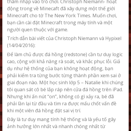
thâm nhập vào trò chơi. Christoph Niemann- hoạt
động trong về Minecaft đã xây dựng một thế giới
Minecraft cho tờ The New York Times. Muốn chơi,
bạn cần cài đặt Minecraft trong máy tính và một
người quen thuộc với game.
Trích dẫn bài viết của Christoph Niemann và Hypixel
(14/04/2016):
Để làm chủ được đá hồng (redstone) cần tư duy logic
cao, cộng với khả năng rà soát, và khắc phục lỗi. Giả
dụ như hệ thống của bạn không hoạt động, bạn
phải kiểm tra từng bước từng thành phần xem sai ở
giai đoạn nào. Một học sinh lớp 5 – Natalie khi chúng
tôi quan sát cô bé lắp ráp nên cửa đá hồng trên iPad.
Nhưng khi ấn nút “on”, không có gì xảy ra, bé đã
phải lần lại từ đầu và tìm ra được mấu chốt vấn đề
khi một viên đá hồng đặt sai vị trí.
Đây là tư duy mang tính hệ thống và là yếu tố gây
ảnh hưởng lớn nhất và nhanh chóng nhất từ