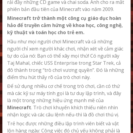
rải đầy những CD game và chai soda. Anh cho ra mắt
phiên bản đầu tiên của Minecraft vào năm 2009.
Minecraft trở thành một công cụ giáo dục hoàn
hảo để truyền cảm hứng về khoa học, công nghệ,
kỹ thuật và toán học cho trẻ em.
Hầu như mọi người chơi Minecraft và cả những
người chỉ xem người khác chơi, nhận xét về cảm giác
tự do của nó: Bạn có thể xây mọi thứ! Có người xây
Taj Mahal, chiếc USS Enterprise trong Star Trek, cả
đô thành trong “trò chơi vương quyền’’. Đó là những
điểm thu hút thấy rõ của trò chơi này.
Để sử dụng nhiều cơ chế trong trò chơi, cần có thứ
mà các kỹ sư máy tính gọi là tư duy lập trình, và đây
là một trong những hiệu ứng mạnh mẽ của
Minecraft
. Trò chơi khuyến khích thiếu niên nhìn
nhận logic và các câu lệnh nếu-thì là đồ chơi thú vị.
Trẻ học được những điều lập trình viên biết và vật
lộn hàng ngày: Công việc đó chủ yếu không phải là