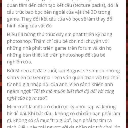
quan tâm đến cách tạo kết cấu (texture packs), đó là
cấu trúc bao bọc bên ngoài của vật thể 3D trong
game. Thay đổi kết cấu của vỏ bọc sẽ làm thay đổi
hình dáng của vật đó.
Điều Eli hứng thú thúc đẩy em phát triển kỹ năng
photoshop. Thậm chí cậu bé còn nói chuyện với
những nhà phát triển game trên forum và xin họ
những bản thiết kế trên photoshop để cậu bé
nghiên cứu.
Bởi Minecraft đã 7 tuổi, Ian Bogost sẽ sớm có những
sinh viên từ Georgia Tech vốn quen thân với trò chơi
từ nhỏ gia nhập đội của anh. Viễn cảnh khiến anh
ngẫm ngợi: “
Tôi tò mò muốn biết thái độ đối với công
nghệ của họ ra sao”.
Minecraft là một trò chơi cực kỳ phức tạp và không
hề dễ dãi. Khi bắt đầu, không có chỉ dẫn bạn phải làm
gì, không có cả mục “trợ giúp”, bạn phải tự tìm ra
cách. Điều này trái ngược với đa phần các trò chơi lớn