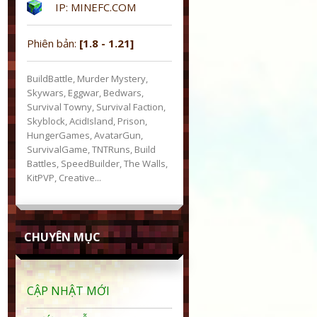
IP: MINEFC.COM
Phiên bản:
[1.8 - 1.21]
BuildBattle, Murder Mystery,
Skywars, Eggwar, Bedwars,
Survival Towny, Survival Faction,
Skyblock, AcidIsland, Prison,
HungerGames, AvatarGun,
SurvivalGame, TNTRuns, Build
Battles, SpeedBuilder, The Walls,
KitPVP, Creative...
CHUYÊN MỤC
CẬP NHẬT MỚI