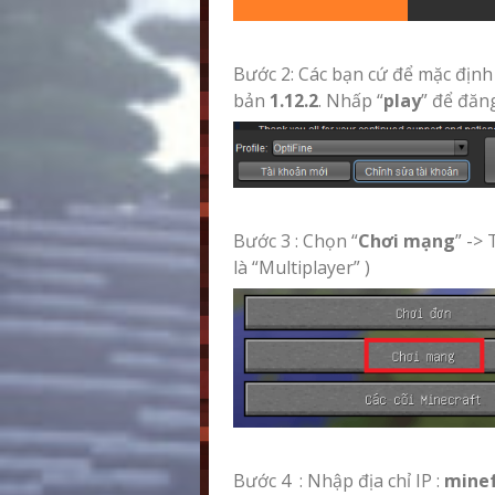
Bước 2: Các bạn cứ để mặc định
bản
1.12.2
. Nhấp “
play
” để đăn
Bước 3 : Chọn “
Chơi mạng
” ->
là “Multiplayer” )
Bước 4 : Nhập địa chỉ IP :
minef