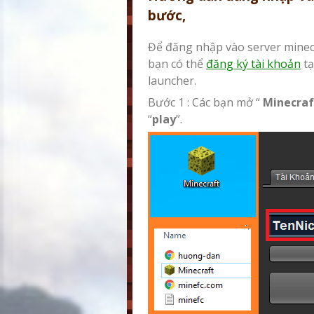
bước,
Để đăng nhập vào server minecr
bạn có thể
đăng ký tài khoản
tạ
launcher.
Bước 1 : Các bạn mở “
Minecra
“
play
”.