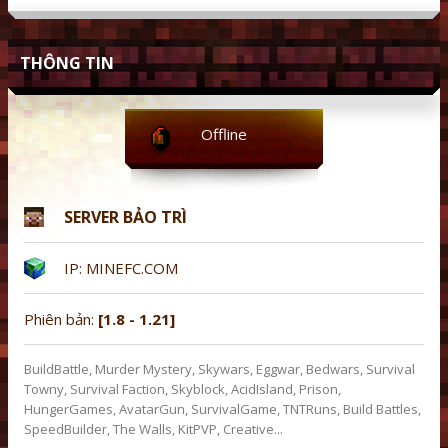
THÔNG TIN
Offline
SERVER BẢO TRÌ
IP: MINEFC.COM
Phiên bản:
[1.8 - 1.21]
BuildBattle, Murder Mystery, Skywars, Eggwar, Bedwars, Survival
Towny, Survival Faction, Skyblock, AcidIsland, Prison,
HungerGames, AvatarGun, SurvivalGame, TNTRuns, Build Battles,
SpeedBuilder, The Walls, KitPVP, Creative...