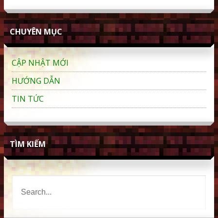
CHUYÊN MỤC
CẬP NHẬT MỚI
HƯỚNG DẪN
TIN TỨC
TÌM KIẾM