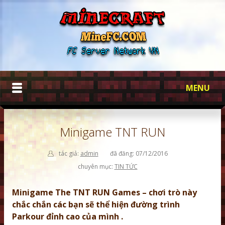
MENU
TRANG CHỦ
Minigame TNT RUN
QUÊN MẬT KHẨU
tác giả:
admin
đã đăng: 07/12/2016
HƯỚNG DẪN
chuyên mục:
TIN TỨC
SHADERS MOD
Minigame The TNT RUN Games – chơi trò này
chắc chắn các bạn sẽ thể hiện đường trình
CHẾ TẠO
Parkour đỉnh cao của mình .