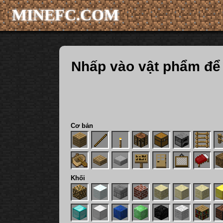
MINEFC.COM
Nhấp vào vật phẩm để
Cơ bản
Khối